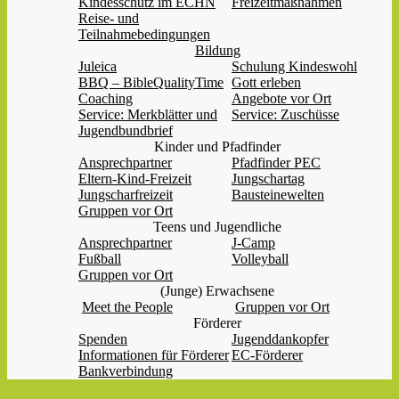
Kindesschutz im ECHN
Freizeitmaßnahmen
Reise- und
Teilnahmebedingungen
Bildung
Juleica
Schulung Kindeswohl
BBQ – BibleQualityTime
Gott erleben
Coaching
Angebote vor Ort
Service: Merkblätter und
Service: Zuschüsse
Jugendbundbrief
Kinder und Pfadfinder
Ansprechpartner
Pfadfinder PEC
Eltern-Kind-Freizeit
Jungschartag
Jungscharfreizeit
Bausteinewelten
Gruppen vor Ort
Teens und Jugendliche
Ansprechpartner
J-Camp
Fußball
Volleyball
Gruppen vor Ort
(Junge) Erwachsene
Meet the People
Gruppen vor Ort
Förderer
Spenden
Jugenddankopfer
Informationen für Förderer
EC-Förderer
Bankverbindung