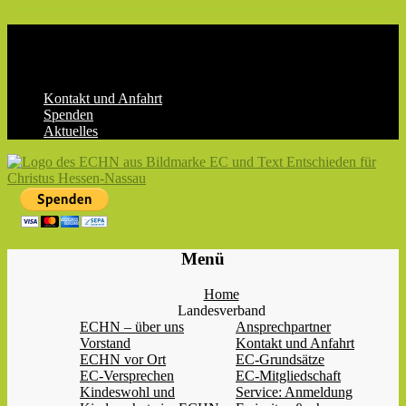
Skip
to
content
Kontakt und Anfahrt
Spenden
Aktuelles
ECHN
EC-
Menü
Landesjugendverband
Hessen-
Home
Nassau
Landesverband
e.V.
ECHN – über uns
Ansprechpartner
Vorstand
Kontakt und Anfahrt
ECHN vor Ort
EC-Grundsätze
EC-Versprechen
EC-Mitgliedschaft
Kindeswohl und
Service: Anmeldung