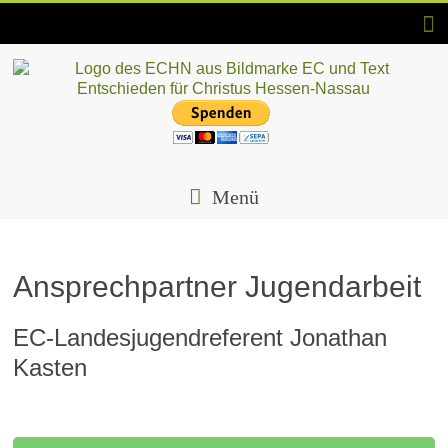
Skip
to
content
ECHN
EC-
Landesjugendverband
Menü
Hessen-
Nassau
e.V.
Ansprechpartner Jugendarbeit
EC-Landesjugendreferent Jonathan
Kasten