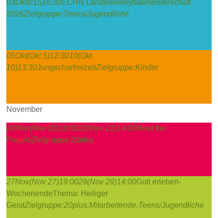
03
Okt
9:15
16:30
ECHN Landesvolleyballmeisterschaft
2026
Zielgruppe:
Teens/Jugendliche
05
Okt
(Okt 5)
12:30
10
(Okt
10)
13:30
Jungscharfreizeit
Zielgruppe:
Kinder
November
20
Nov
(Nov 20)
18:00
22
(Nov 22)
14:00
Meet the
People
Zielgruppe:
20plus
27
Nov
(Nov 27)
19:00
29
(Nov 29)
14:00
Gott erleben-
Wochenende
Thema: Heiliger
Geist
Zielgruppe:
20plus,
Mitarbeitende,
Teens/Jugendliche