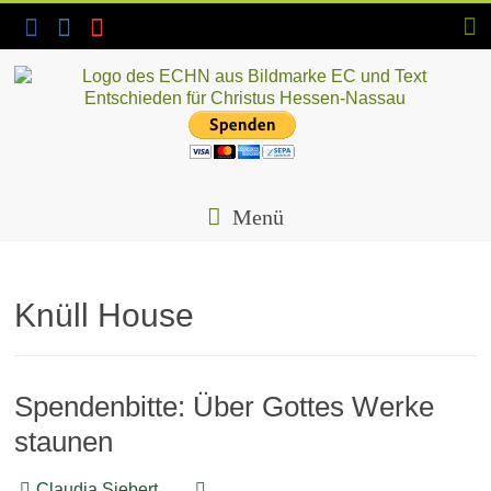
Skip
to
content
ECHN
EC-
Landesjugendverband
Menü
Hessen-
Nassau
e.V.
Knüll House
Spendenbitte: Über Gottes Werke
staunen
Claudia Siebert