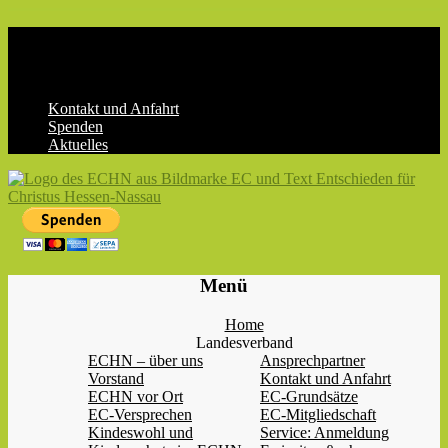
Skip
to
content
Kontakt und Anfahrt
Spenden
Aktuelles
ECHN
EC-
Menü
Landesjugendverband
Hessen-
Home
Nassau
Landesverband
e.V.
ECHN – über uns
Ansprechpartner
Vorstand
Kontakt und Anfahrt
ECHN vor Ort
EC-Grundsätze
EC-Versprechen
EC-Mitgliedschaft
Kindeswohl und
Service: Anmeldung