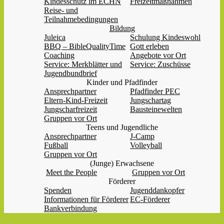
Kindesschutz im ECHN
Freizeitmaßnahmen
Reise- und
Teilnahmebedingungen
Bildung
Juleica
Schulung Kindeswohl
BBQ – BibleQualityTime
Gott erleben
Coaching
Angebote vor Ort
Service: Merkblätter und
Service: Zuschüsse
Jugendbundbrief
Kinder und Pfadfinder
Ansprechpartner
Pfadfinder PEC
Eltern-Kind-Freizeit
Jungschartag
Jungscharfreizeit
Bausteinewelten
Gruppen vor Ort
Teens und Jugendliche
Ansprechpartner
J-Camp
Fußball
Volleyball
Gruppen vor Ort
(Junge) Erwachsene
Meet the People
Gruppen vor Ort
Förderer
Spenden
Jugenddankopfer
Informationen für Förderer
EC-Förderer
Bankverbindung