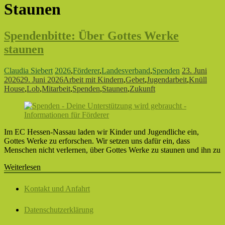
Staunen
Spendenbitte: Über Gottes Werke
staunen
Claudia Siebert
2026
,
Förderer
,
Landesverband
,
Spenden
23. Juni
2026
29. Juni 2026
Arbeit mit Kindern
,
Gebet
,
Jugendarbeit
,
Knüll
House
,
Lob
,
Mitarbeit
,
Spenden
,
Staunen
,
Zukunft
Im EC Hessen-Nassau laden wir Kinder und Jugendliche ein,
Gottes Werke zu erforschen. Wir setzen uns dafür ein, dass
Menschen nicht verlernen, über Gottes Werke zu staunen und ihn zu
Weiterlesen
Kontakt und Anfahrt
Datenschutzerklärung