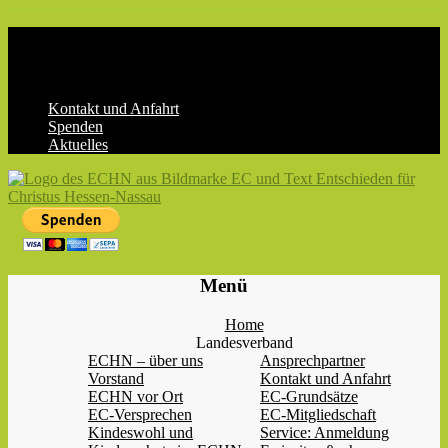
Skip
to
content
Kontakt und Anfahrt
Spenden
Aktuelles
ECHN
EC-
Menü
Landesjugendverband
Hessen-
Home
Nassau
Landesverband
e.V.
ECHN – über uns
Ansprechpartner
Vorstand
Kontakt und Anfahrt
ECHN vor Ort
EC-Grundsätze
EC-Versprechen
EC-Mitgliedschaft
Kindeswohl und
Service: Anmeldung