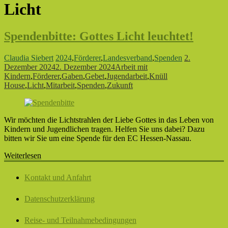
Licht
Spendenbitte: Gottes Licht leuchtet!
Claudia Siebert
2024
,
Förderer
,
Landesverband
,
Spenden
2.
Dezember 2024
2. Dezember 2024
Arbeit mit
Kindern
,
Förderer
,
Gaben
,
Gebet
,
Jugendarbeit
,
Knüll
House
,
Licht
,
Mitarbeit
,
Spenden
,
Zukunft
Wir möchten die Lichtstrahlen der Liebe Gottes in das Leben von
Kindern und Jugendlichen tragen. Helfen Sie uns dabei? Dazu
bitten wir Sie um eine Spende für den EC Hessen-Nassau.
Weiterlesen
Kontakt und Anfahrt
Datenschutzerklärung
Reise- und Teilnahmebedingungen