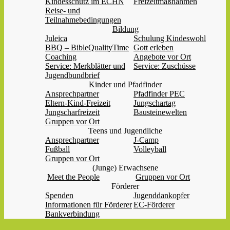
Kindesschutz im ECHN
Freizeitmaßnahmen
Reise- und
Teilnahmebedingungen
Bildung
Juleica
Schulung Kindeswohl
BBQ – BibleQualityTime
Gott erleben
Coaching
Angebote vor Ort
Service: Merkblätter und
Service: Zuschüsse
Jugendbundbrief
Kinder und Pfadfinder
Ansprechpartner
Pfadfinder PEC
Eltern-Kind-Freizeit
Jungschartag
Jungscharfreizeit
Bausteinewelten
Gruppen vor Ort
Teens und Jugendliche
Ansprechpartner
J-Camp
Fußball
Volleyball
Gruppen vor Ort
(Junge) Erwachsene
Meet the People
Gruppen vor Ort
Förderer
Spenden
Jugenddankopfer
Informationen für Förderer
EC-Förderer
Bankverbindung