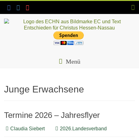
Skip
to
content
ECHN
EC-
Landesjugendverband
Menü
Hessen-
Nassau
e.V.
Junge Erwachsene
Termine 2026 – Jahresflyer
Claudia Siebert
2026
,
Landesverband