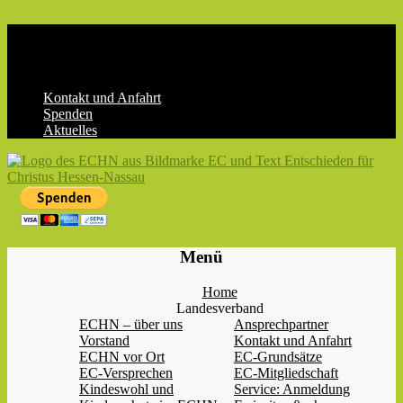
Skip
to
content
Kontakt und Anfahrt
Spenden
Aktuelles
ECHN
EC-
Menü
Landesjugendverband
Hessen-
Home
Nassau
Landesverband
e.V.
ECHN – über uns
Ansprechpartner
Vorstand
Kontakt und Anfahrt
ECHN vor Ort
EC-Grundsätze
EC-Versprechen
EC-Mitgliedschaft
Kindeswohl und
Service: Anmeldung