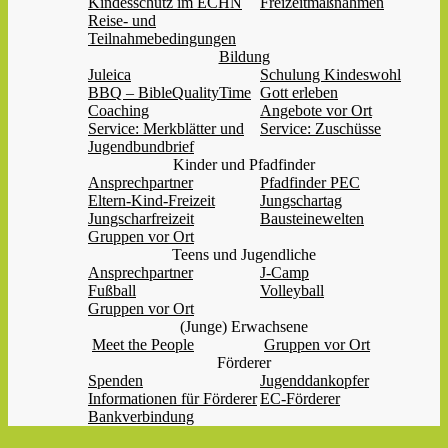
Kindesschutz im ECHN
Freizeitmaßnahmen
Reise- und
Teilnahmebedingungen
Bildung
Juleica
Schulung Kindeswohl
BBQ – BibleQualityTime
Gott erleben
Coaching
Angebote vor Ort
Service: Merkblätter und
Service: Zuschüsse
Jugendbundbrief
Kinder und Pfadfinder
Ansprechpartner
Pfadfinder PEC
Eltern-Kind-Freizeit
Jungschartag
Jungscharfreizeit
Bausteinewelten
Gruppen vor Ort
Teens und Jugendliche
Ansprechpartner
J-Camp
Fußball
Volleyball
Gruppen vor Ort
(Junge) Erwachsene
Meet the People
Gruppen vor Ort
Förderer
Spenden
Jugenddankopfer
Informationen für Förderer
EC-Förderer
Bankverbindung