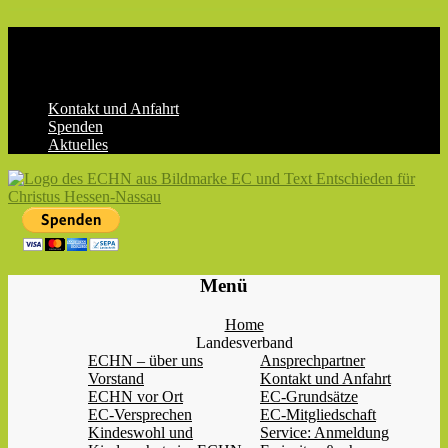
Skip
to
content
Kontakt und Anfahrt
Spenden
Aktuelles
ECHN
EC-
Menü
Landesjugendverband
Hessen-
Home
Nassau
Landesverband
e.V.
ECHN – über uns
Ansprechpartner
Vorstand
Kontakt und Anfahrt
ECHN vor Ort
EC-Grundsätze
EC-Versprechen
EC-Mitgliedschaft
Kindeswohl und
Service: Anmeldung