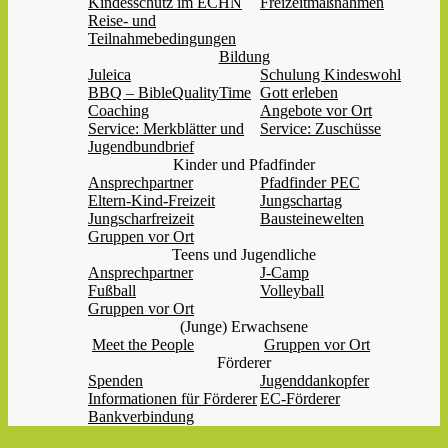
Kindesschutz im ECHN
Freizeitmaßnahmen
Reise- und
Teilnahmebedingungen
Bildung
Juleica
Schulung Kindeswohl
BBQ – BibleQualityTime
Gott erleben
Coaching
Angebote vor Ort
Service: Merkblätter und
Service: Zuschüsse
Jugendbundbrief
Kinder und Pfadfinder
Ansprechpartner
Pfadfinder PEC
Eltern-Kind-Freizeit
Jungschartag
Jungscharfreizeit
Bausteinewelten
Gruppen vor Ort
Teens und Jugendliche
Ansprechpartner
J-Camp
Fußball
Volleyball
Gruppen vor Ort
(Junge) Erwachsene
Meet the People
Gruppen vor Ort
Förderer
Spenden
Jugenddankopfer
Informationen für Förderer
EC-Förderer
Bankverbindung