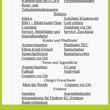
Kindesschutz im ECHN
Freizeitmaßnahmen
Reise- und
Teilnahmebedingungen
Bildung
Juleica
Schulung Kindeswohl
BBQ – BibleQualityTime
Gott erleben
Coaching
Angebote vor Ort
Service: Merkblätter und
Service: Zuschüsse
Jugendbundbrief
Kinder und Pfadfinder
Ansprechpartner
Pfadfinder PEC
Eltern-Kind-Freizeit
Jungschartag
Jungscharfreizeit
Bausteinewelten
Gruppen vor Ort
Teens und Jugendliche
Ansprechpartner
J-Camp
Fußball
Volleyball
Gruppen vor Ort
(Junge) Erwachsene
Meet the People
Gruppen vor Ort
Förderer
Spenden
Jugenddankopfer
Informationen für Förderer
EC-Förderer
Bankverbindung