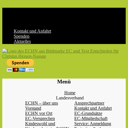
Skip
to
content
Kontakt und Anfahrt
Spenden
Aktuelles
ECHN
EC-
Menü
Landesjugendverband
Hessen-
Home
Nassau
Landesverband
e.V.
ECHN – über uns
Ansprechpartner
Vorstand
Kontakt und Anfahrt
ECHN vor Ort
EC-Grundsätze
EC-Versprechen
EC-Mitgliedschaft
Kindeswohl und
Service: Anmeldung