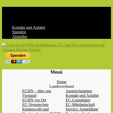
Skip
to
content
Kontakt und Anfahrt
Spenden
Aktuelles
ECHN
EC-
Menü
Landesjugendverband
Hessen-
Home
Nassau
Landesverband
e.V.
ECHN – über uns
Ansprechpartner
Vorstand
Kontakt und Anfahrt
ECHN vor Ort
EC-Grundsätze
EC-Versprechen
EC-Mitgliedschaft
Kindeswohl und
Service: Anmeldung