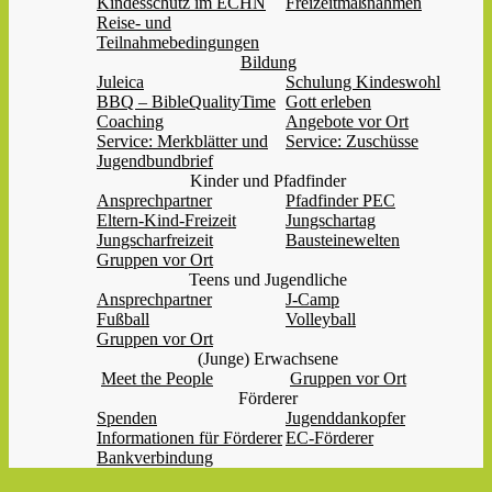
Kindesschutz im ECHN
Freizeitmaßnahmen
Reise- und
Teilnahmebedingungen
Bildung
Juleica
Schulung Kindeswohl
BBQ – BibleQualityTime
Gott erleben
Coaching
Angebote vor Ort
Service: Merkblätter und
Service: Zuschüsse
Jugendbundbrief
Kinder und Pfadfinder
Ansprechpartner
Pfadfinder PEC
Eltern-Kind-Freizeit
Jungschartag
Jungscharfreizeit
Bausteinewelten
Gruppen vor Ort
Teens und Jugendliche
Ansprechpartner
J-Camp
Fußball
Volleyball
Gruppen vor Ort
(Junge) Erwachsene
Meet the People
Gruppen vor Ort
Förderer
Spenden
Jugenddankopfer
Informationen für Förderer
EC-Förderer
Bankverbindung