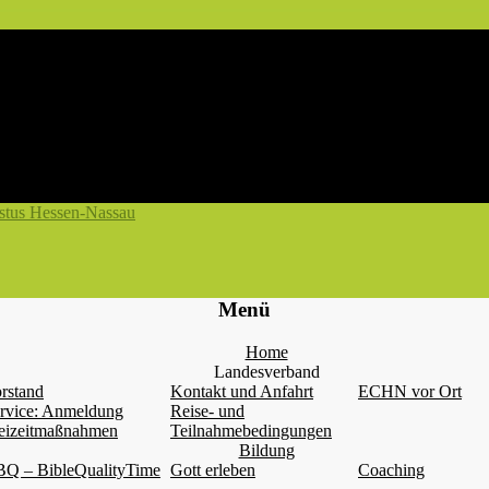
Menü
Home
Landesverband
rstand
Kontakt und Anfahrt
ECHN vor Ort
rvice: Anmeldung
Reise- und
eizeitmaßnahmen
Teilnahmebedingungen
Bildung
Q – BibleQualityTime
Gott erleben
Coaching