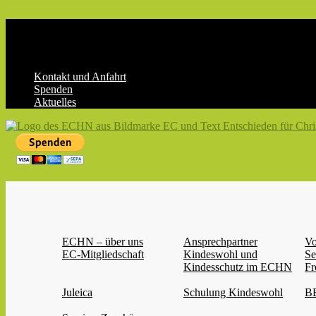
Skip
to
content
Kontakt und Anfahrt
Spenden
Aktuelles
ECHN
EC-
Landesjugendverband
Hessen-
Nassau
e.V.
ECHN – über uns
Ansprechpartner
Vo
EC-Mitgliedschaft
Kindeswohl und
Se
Kindesschutz im ECHN
Fr
Juleica
Schulung Kindeswohl
BB