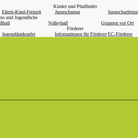
Kinder und Pfadfinder
Eltern-Kind-Freizeit
Jungschartag
Jungscharfreize
ns und Jugendliche
ßball
Volleyball
Gruppen vor Ort
Förderer
Jugenddankopfer
Informationen für Förderer
EC-Förderer