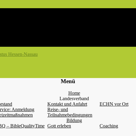
Menü
Home
Landesverband
rstand
Kontakt und Anfahrt
ECHN vor Ort
rvice: Anmeldung
Reise- und
eizeitmaßnahmen
Teilnahmebedingungen
Bildung
Q – BibleQualityTime
Gott erleben
Coaching