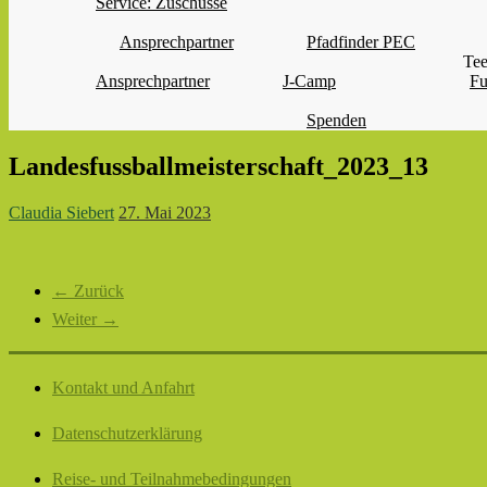
Service: Zuschüsse
Ansprechpartner
Pfadfinder PEC
Tee
Ansprechpartner
J-Camp
Fu
Spenden
Landesfussballmeisterschaft_2023_13
Claudia Siebert
27. Mai 2023
← Zurück
Weiter →
Kontakt und Anfahrt
Datenschutzerklärung
Reise- und Teilnahmebedingungen