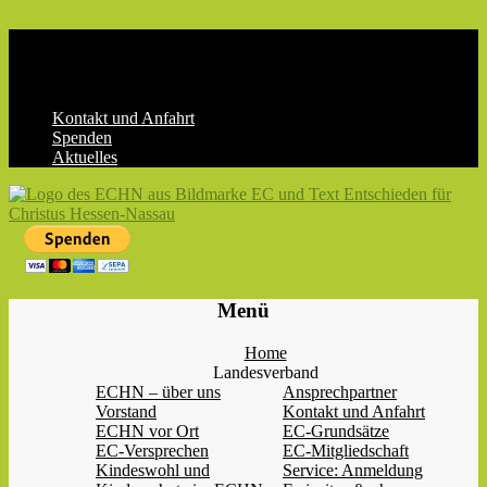
Skip
to
content
Kontakt und Anfahrt
Spenden
Aktuelles
ECHN
EC-
Menü
Landesjugendverband
Hessen-
Home
Nassau
Landesverband
e.V.
ECHN – über uns
Ansprechpartner
Vorstand
Kontakt und Anfahrt
ECHN vor Ort
EC-Grundsätze
EC-Versprechen
EC-Mitgliedschaft
Kindeswohl und
Service: Anmeldung