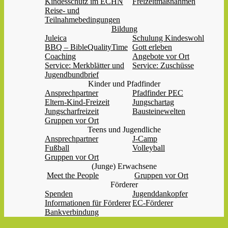
Kindesschutz im ECHN
Freizeitmaßnahmen
Reise- und
Teilnahmebedingungen
Bildung
Juleica
Schulung Kindeswohl
BBQ – BibleQualityTime
Gott erleben
Coaching
Angebote vor Ort
Service: Merkblätter und
Service: Zuschüsse
Jugendbundbrief
Kinder und Pfadfinder
Ansprechpartner
Pfadfinder PEC
Eltern-Kind-Freizeit
Jungschartag
Jungscharfreizeit
Bausteinewelten
Gruppen vor Ort
Teens und Jugendliche
Ansprechpartner
J-Camp
Fußball
Volleyball
Gruppen vor Ort
(Junge) Erwachsene
Meet the People
Gruppen vor Ort
Förderer
Spenden
Jugenddankopfer
Informationen für Förderer
EC-Förderer
Bankverbindung