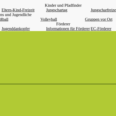
Kinder und Pfadfinder
Eltern-Kind-Freizeit
Jungschartag
Jungscharfreize
ns und Jugendliche
ßball
Volleyball
Gruppen vor Ort
Förderer
Jugenddankopfer
Informationen für Förderer
EC-Förderer