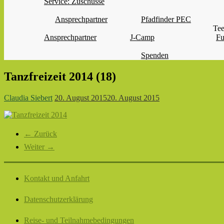
Service: Zuschüsse
Ansprechpartner
Pfadfinder PEC
Tee
Ansprechpartner
J-Camp
Fu
Spenden
Tanzfreizeit 2014 (18)
Claudia Siebert
20. August 2015
20. August 2015
← Zurück
Weiter →
Kontakt und Anfahrt
Datenschutzerklärung
Reise- und Teilnahmebedingungen