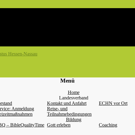
Menü
Home
Landesverband
rstand
Kontakt und Anfahrt
ECHN vor Ort
rvice: Anmeldung
Reise- und
eizeitmaßnahmen
Teilnahmebedingungen
Bildung
Q – BibleQualityTime
Gott erleben
Coaching