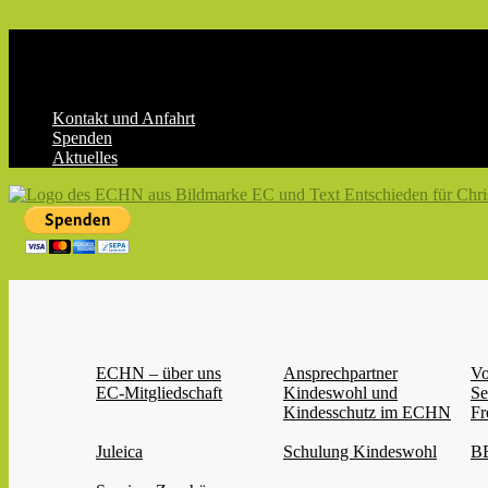
Skip
to
content
Kontakt und Anfahrt
Spenden
Aktuelles
ECHN
EC-
Landesjugendverband
Hessen-
Nassau
e.V.
ECHN – über uns
Ansprechpartner
Vo
EC-Mitgliedschaft
Kindeswohl und
Se
Kindesschutz im ECHN
Fr
Juleica
Schulung Kindeswohl
BB