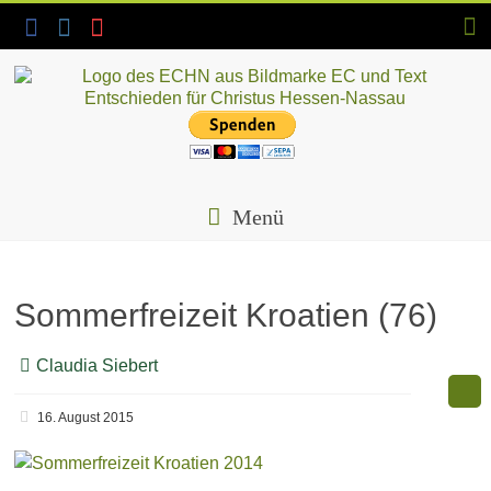
Skip
to
content
ECHN
EC-
Landesjugendverband
Menü
Hessen-
Nassau
e.V.
Sommerfreizeit Kroatien (76)
Claudia Siebert
16. August 2015