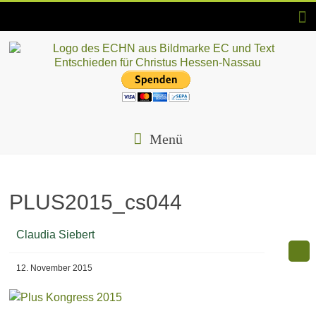
Skip
to
content
ECHN
EC-
Landesjugendverband
Menü
Hessen-
Nassau
e.V.
PLUS2015_cs044
Claudia Siebert
12. November 2015