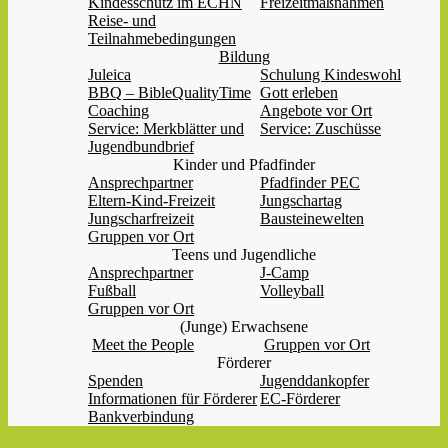
Kindesschutz im ECHN
Freizeitmaßnahmen
Reise- und
Teilnahmebedingungen
Bildung
Juleica
Schulung Kindeswohl
BBQ – BibleQualityTime
Gott erleben
Coaching
Angebote vor Ort
Service: Merkblätter und
Service: Zuschüsse
Jugendbundbrief
Kinder und Pfadfinder
Ansprechpartner
Pfadfinder PEC
Eltern-Kind-Freizeit
Jungschartag
Jungscharfreizeit
Bausteinewelten
Gruppen vor Ort
Teens und Jugendliche
Ansprechpartner
J-Camp
Fußball
Volleyball
Gruppen vor Ort
(Junge) Erwachsene
Meet the People
Gruppen vor Ort
Förderer
Spenden
Jugenddankopfer
Informationen für Förderer
EC-Förderer
Bankverbindung