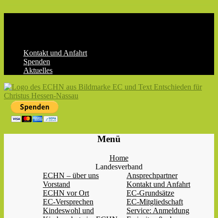
Skip
to
content
Kontakt und Anfahrt
Spenden
Aktuelles
ECHN
EC-
Menü
Landesjugendverband
Hessen-
Home
Nassau
Landesverband
e.V.
ECHN – über uns
Ansprechpartner
Vorstand
Kontakt und Anfahrt
ECHN vor Ort
EC-Grundsätze
EC-Versprechen
EC-Mitgliedschaft
Kindeswohl und
Service: Anmeldung