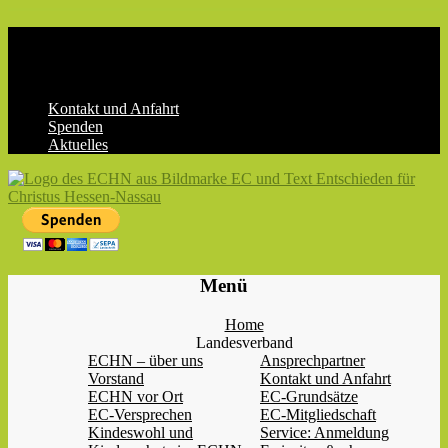
Skip
to
content
Kontakt und Anfahrt
Spenden
Aktuelles
ECHN
EC-
Menü
Landesjugendverband
Hessen-
Home
Nassau
Landesverband
e.V.
ECHN – über uns
Ansprechpartner
Vorstand
Kontakt und Anfahrt
ECHN vor Ort
EC-Grundsätze
EC-Versprechen
EC-Mitgliedschaft
Kindeswohl und
Service: Anmeldung