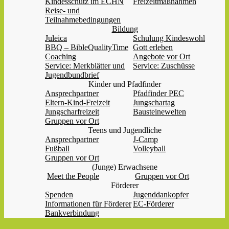
Kindesschutz im ECHN
Freizeitmaßnahmen
Reise- und
Teilnahmebedingungen
Bildung
Juleica
Schulung Kindeswohl
BBQ – BibleQualityTime
Gott erleben
Coaching
Angebote vor Ort
Service: Merkblätter und
Service: Zuschüsse
Jugendbundbrief
Kinder und Pfadfinder
Ansprechpartner
Pfadfinder PEC
Eltern-Kind-Freizeit
Jungschartag
Jungscharfreizeit
Bausteinewelten
Gruppen vor Ort
Teens und Jugendliche
Ansprechpartner
J-Camp
Fußball
Volleyball
Gruppen vor Ort
(Junge) Erwachsene
Meet the People
Gruppen vor Ort
Förderer
Spenden
Jugenddankopfer
Informationen für Förderer
EC-Förderer
Bankverbindung