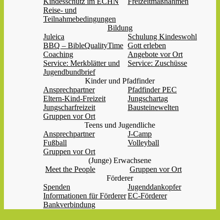
Kindesschutz im ECHN
Freizeitmaßnahmen
Reise- und
Teilnahmebedingungen
Bildung
Juleica
Schulung Kindeswohl
BBQ – BibleQualityTime
Gott erleben
Coaching
Angebote vor Ort
Service: Merkblätter und
Service: Zuschüsse
Jugendbundbrief
Kinder und Pfadfinder
Ansprechpartner
Pfadfinder PEC
Eltern-Kind-Freizeit
Jungschartag
Jungscharfreizeit
Bausteinewelten
Gruppen vor Ort
Teens und Jugendliche
Ansprechpartner
J-Camp
Fußball
Volleyball
Gruppen vor Ort
(Junge) Erwachsene
Meet the People
Gruppen vor Ort
Förderer
Spenden
Jugenddankopfer
Informationen für Förderer
EC-Förderer
Bankverbindung