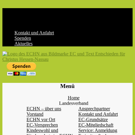
Skip
to
content
Kontakt und Anfahrt
Spenden
Aktuelles
ECHN
EC-
Menü
Landesjugendverband
Hessen-
Home
Nassau
Landesverband
e.V.
ECHN – über uns
Ansprechpartner
Vorstand
Kontakt und Anfahrt
ECHN vor Ort
EC-Grundsätze
EC-Versprechen
EC-Mitgliedschaft
Kindeswohl und
Service: Anmeldung