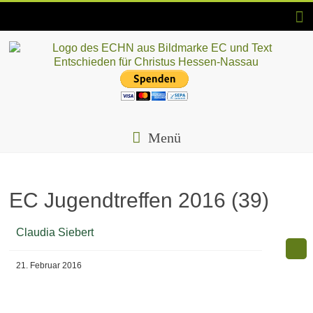
Skip
to
content
ECHN
EC-
Landesjugendverband
Menü
Hessen-
Nassau
e.V.
EC Jugendtreffen 2016 (39)
Claudia Siebert
21. Februar 2016