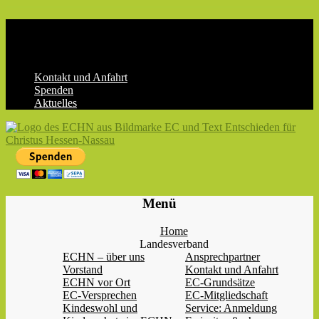
Skip
to
content
Kontakt und Anfahrt
Spenden
Aktuelles
ECHN
EC-
Menü
Landesjugendverband
Hessen-
Home
Nassau
Landesverband
e.V.
ECHN – über uns
Ansprechpartner
Vorstand
Kontakt und Anfahrt
ECHN vor Ort
EC-Grundsätze
EC-Versprechen
EC-Mitgliedschaft
Kindeswohl und
Service: Anmeldung