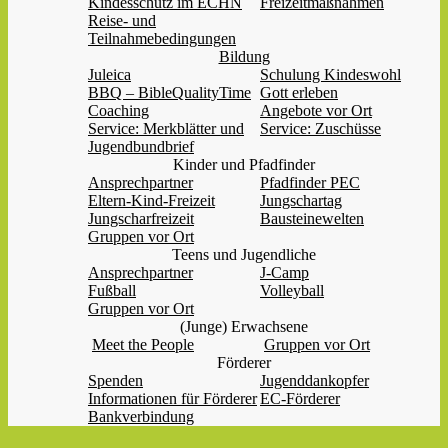
Kindesschutz im ECHN
Freizeitmaßnahmen
Reise- und
Teilnahmebedingungen
Bildung
Juleica
Schulung Kindeswohl
BBQ – BibleQualityTime
Gott erleben
Coaching
Angebote vor Ort
Service: Merkblätter und
Service: Zuschüsse
Jugendbundbrief
Kinder und Pfadfinder
Ansprechpartner
Pfadfinder PEC
Eltern-Kind-Freizeit
Jungschartag
Jungscharfreizeit
Bausteinewelten
Gruppen vor Ort
Teens und Jugendliche
Ansprechpartner
J-Camp
Fußball
Volleyball
Gruppen vor Ort
(Junge) Erwachsene
Meet the People
Gruppen vor Ort
Förderer
Spenden
Jugenddankopfer
Informationen für Förderer
EC-Förderer
Bankverbindung