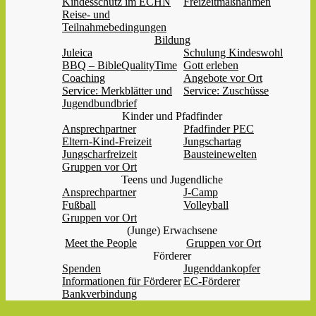
Kindesschutz im ECHN
Freizeitmaßnahmen
Reise- und
Teilnahmebedingungen
Bildung
Juleica
Schulung Kindeswohl
BBQ – BibleQualityTime
Gott erleben
Coaching
Angebote vor Ort
Service: Merkblätter und
Service: Zuschüsse
Jugendbundbrief
Kinder und Pfadfinder
Ansprechpartner
Pfadfinder PEC
Eltern-Kind-Freizeit
Jungschartag
Jungscharfreizeit
Bausteinewelten
Gruppen vor Ort
Teens und Jugendliche
Ansprechpartner
J-Camp
Fußball
Volleyball
Gruppen vor Ort
(Junge) Erwachsene
Meet the People
Gruppen vor Ort
Förderer
Spenden
Jugenddankopfer
Informationen für Förderer
EC-Förderer
Bankverbindung