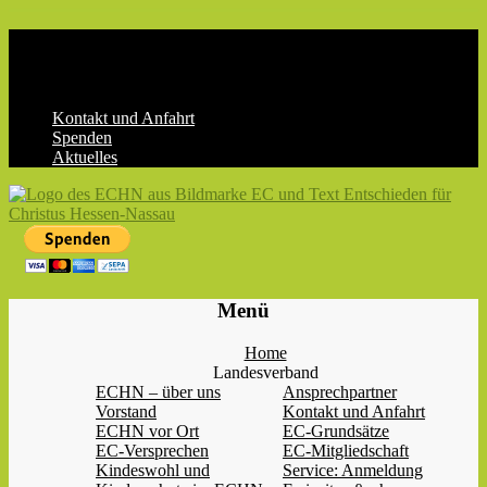
Skip
to
content
Kontakt und Anfahrt
Spenden
Aktuelles
ECHN
EC-
Menü
Landesjugendverband
Hessen-
Home
Nassau
Landesverband
e.V.
ECHN – über uns
Ansprechpartner
Vorstand
Kontakt und Anfahrt
ECHN vor Ort
EC-Grundsätze
EC-Versprechen
EC-Mitgliedschaft
Kindeswohl und
Service: Anmeldung