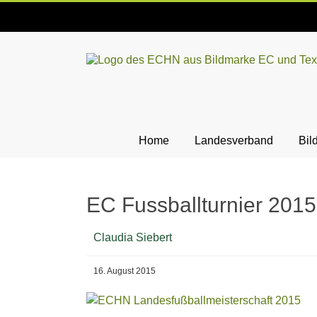
Skip
to
content
ECHN
EC-
Landesjugendverband
Hessen-
Home
Landesverband
Bil
Nassau
e.V.
EC Fussballturnier 201
Claudia Siebert
16. August 2015