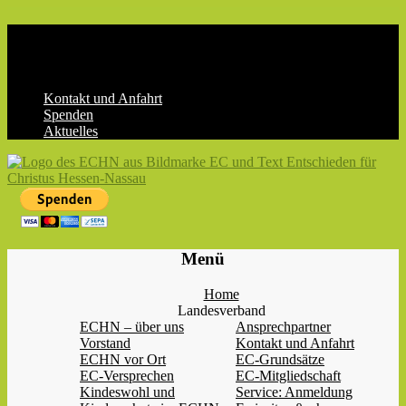
Skip
to
content
Kontakt und Anfahrt
Spenden
Aktuelles
ECHN
EC-
Menü
Landesjugendverband
Hessen-
Home
Nassau
Landesverband
e.V.
ECHN – über uns
Ansprechpartner
Vorstand
Kontakt und Anfahrt
ECHN vor Ort
EC-Grundsätze
EC-Versprechen
EC-Mitgliedschaft
Kindeswohl und
Service: Anmeldung