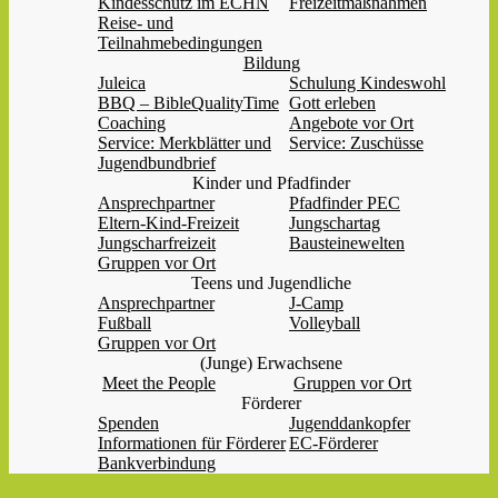
Kindesschutz im ECHN
Freizeitmaßnahmen
Reise- und
Teilnahmebedingungen
Bildung
Juleica
Schulung Kindeswohl
BBQ – BibleQualityTime
Gott erleben
Coaching
Angebote vor Ort
Service: Merkblätter und
Service: Zuschüsse
Jugendbundbrief
Kinder und Pfadfinder
Ansprechpartner
Pfadfinder PEC
Eltern-Kind-Freizeit
Jungschartag
Jungscharfreizeit
Bausteinewelten
Gruppen vor Ort
Teens und Jugendliche
Ansprechpartner
J-Camp
Fußball
Volleyball
Gruppen vor Ort
(Junge) Erwachsene
Meet the People
Gruppen vor Ort
Förderer
Spenden
Jugenddankopfer
Informationen für Förderer
EC-Förderer
Bankverbindung