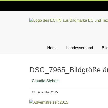
Skip
to
content
ECHN
EC-
Landesjugendverband
Hessen-
Home
Landesverband
Bil
Nassau
e.V.
DSC_7965_Bildgröße ä
Claudia Siebert
13. Dezember 2015