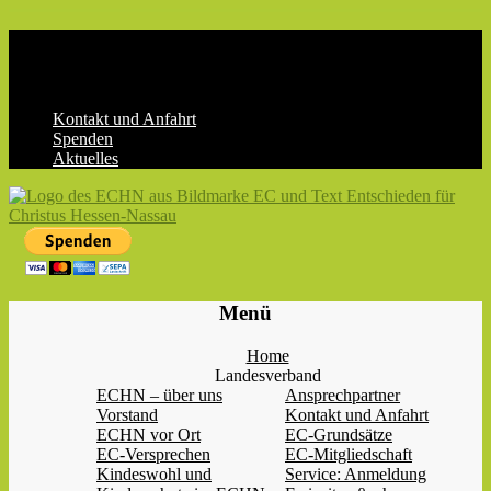
Skip
to
content
Kontakt und Anfahrt
Spenden
Aktuelles
ECHN
EC-
Menü
Landesjugendverband
Hessen-
Home
Nassau
Landesverband
e.V.
ECHN – über uns
Ansprechpartner
Vorstand
Kontakt und Anfahrt
ECHN vor Ort
EC-Grundsätze
EC-Versprechen
EC-Mitgliedschaft
Kindeswohl und
Service: Anmeldung