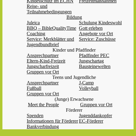
Kindesschutz im ECHN
Freizeitmaßnahmen
Reise- und
Teilnahmebedingungen
Bildung
Juleica
Schulung Kindeswohl
BBQ – BibleQualityTime
Gott erleben
Coaching
Angebote vor Ort
Service: Merkblätter und
Service: Zuschüsse
Jugendbundbrief
Kinder und Pfadfinder
Ansprechpartner
Pfadfinder PEC
Eltern-Kind-Freizeit
Jungschartag
Jungscharfreizeit
Bausteinewelten
Gruppen vor Ort
Teens und Jugendliche
Ansprechpartner
J-Camp
Fußball
Volleyball
Gruppen vor Ort
(Junge) Erwachsene
Meet the People
Gruppen vor Ort
Förderer
Spenden
Jugenddankopfer
Informationen für Förderer
EC-Förderer
Bankverbindung