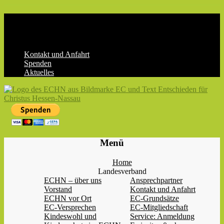
Skip
to
content
Kontakt und Anfahrt
Spenden
Aktuelles
ECHN
EC-
Menü
Landesjugendverband
Hessen-
Home
Nassau
Landesverband
e.V.
ECHN – über uns
Ansprechpartner
Vorstand
Kontakt und Anfahrt
ECHN vor Ort
EC-Grundsätze
EC-Versprechen
EC-Mitgliedschaft
Kindeswohl und
Service: Anmeldung