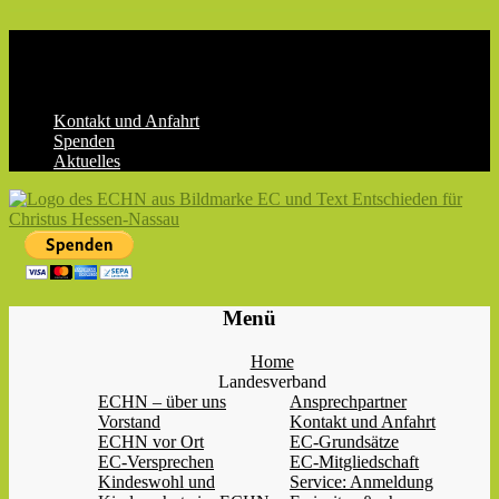
Skip
to
content
Kontakt und Anfahrt
Spenden
Aktuelles
ECHN
EC-
Menü
Landesjugendverband
Hessen-
Home
Nassau
Landesverband
e.V.
ECHN – über uns
Ansprechpartner
Vorstand
Kontakt und Anfahrt
ECHN vor Ort
EC-Grundsätze
EC-Versprechen
EC-Mitgliedschaft
Kindeswohl und
Service: Anmeldung