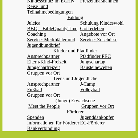
Kindesschutz im ECHN
Freizeitmaßnahmen
Reise- und
Teilnahmebedingungen
Bildung
Juleica
Schulung Kindeswohl
BBQ – BibleQualityTime
Gott erleben
Coaching
Angebote vor Ort
Service: Merkblätter und
Service: Zuschüsse
Jugendbundbrief
Kinder und Pfadfinder
Ansprechpartner
Pfadfinder PEC
Eltern-Kind-Freizeit
Jungschartag
Jungscharfreizeit
Bausteinewelten
Gruppen vor Ort
Teens und Jugendliche
Ansprechpartner
J-Camp
Fußball
Volleyball
Gruppen vor Ort
(Junge) Erwachsene
Meet the People
Gruppen vor Ort
Förderer
Spenden
Jugenddankopfer
Informationen für Förderer
EC-Förderer
Bankverbindung