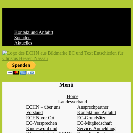
Skip
to
content
Kontakt und Anfahrt
Spenden
Aktuelles
ECHN
EC-
Menü
Landesjugendverband
Hessen-
Home
Nassau
Landesverband
e.V.
ECHN – über uns
Ansprechpartner
Vorstand
Kontakt und Anfahrt
ECHN vor Ort
EC-Grundsätze
EC-Versprechen
EC-Mitgliedschaft
Kindeswohl und
Service: Anmeldung