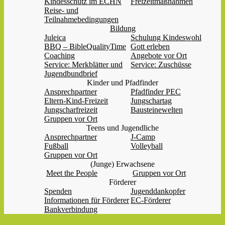
Kindesschutz im ECHN
Freizeitmaßnahmen
Reise- und
Teilnahmebedingungen
Bildung
Juleica
Schulung Kindeswohl
BBQ – BibleQualityTime
Gott erleben
Coaching
Angebote vor Ort
Service: Merkblätter und
Service: Zuschüsse
Jugendbundbrief
Kinder und Pfadfinder
Ansprechpartner
Pfadfinder PEC
Eltern-Kind-Freizeit
Jungschartag
Jungscharfreizeit
Bausteinewelten
Gruppen vor Ort
Teens und Jugendliche
Ansprechpartner
J-Camp
Fußball
Volleyball
Gruppen vor Ort
(Junge) Erwachsene
Meet the People
Gruppen vor Ort
Förderer
Spenden
Jugenddankopfer
Informationen für Förderer
EC-Förderer
Bankverbindung