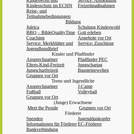
Kindeswohl und
Service: Anmeldung
Kindesschutz im ECHN
Freizeitmaßnahmen
Reise- und
Teilnahmebedingungen
Bildung
Juleica
Schulung Kindeswohl
BBQ – BibleQualityTime
Gott erleben
Coaching
Angebote vor Ort
Service: Merkblätter und
Service: Zuschüsse
Jugendbundbrief
Kinder und Pfadfinder
Ansprechpartner
Pfadfinder PEC
Eltern-Kind-Freizeit
Jungschartag
Jungscharfreizeit
Bausteinewelten
Gruppen vor Ort
Teens und Jugendliche
Ansprechpartner
J-Camp
Fußball
Volleyball
Gruppen vor Ort
(Junge) Erwachsene
Meet the People
Gruppen vor Ort
Förderer
Spenden
Jugenddankopfer
Informationen für Förderer
EC-Förderer
Bankverbindung