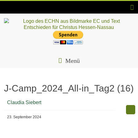
Skip
to
content
ECHN
EC-
Landesjugendverband
Menü
Hessen-
Nassau
e.V.
J-Camp_2024_All-in_Tag2 (16)
Claudia Siebert
23. September 2024