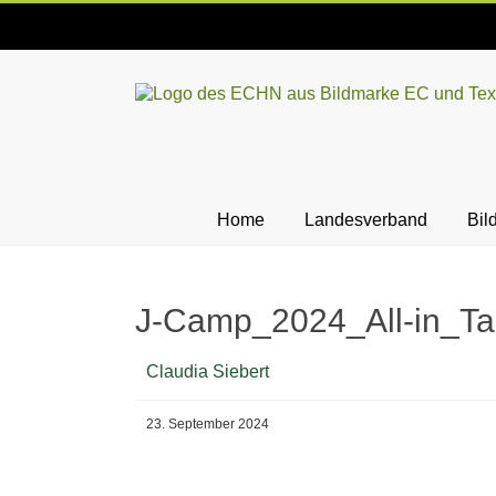
Skip
to
content
ECHN
EC-
Landesjugendverband
Hessen-
Home
Landesverband
Bil
Nassau
e.V.
J-Camp_2024_All-in_Ta
Claudia Siebert
23. September 2024