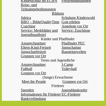
Kindesschutz im ECHN
Freizeitmaßnahmen
Reise- und
Teilnahmebedingungen
Bildung
Juleica
Schulung Kindeswohl
BBQ – BibleQualityTime
Gott erleben
Coaching
Angebote vor Ort
Service: Merkblätter und
Service: Zuschüsse
Jugendbundbrief
Kinder und Pfadfinder
Ansprechpartner
Pfadfinder PEC
Eltern-Kind-Freizeit
Jungschartag
Jungscharfreizeit
Bausteinewelten
Gruppen vor Ort
Teens und Jugendliche
Ansprechpartner
J-Camp
Fußball
Volleyball
Gruppen vor Ort
(Junge) Erwachsene
Meet the People
Gruppen vor Ort
Förderer
Spenden
Jugenddankopfer
Informationen für Förderer
EC-Förderer
Bankverbindung