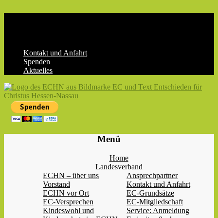
Skip
to
content
Kontakt und Anfahrt
Spenden
Aktuelles
ECHN
EC-
Menü
Landesjugendverband
Hessen-
Home
Nassau
Landesverband
e.V.
ECHN – über uns
Ansprechpartner
Vorstand
Kontakt und Anfahrt
ECHN vor Ort
EC-Grundsätze
EC-Versprechen
EC-Mitgliedschaft
Kindeswohl und
Service: Anmeldung