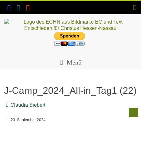
Skip
to
content
ECHN
EC-
Landesjugendverband
Menü
Hessen-
Nassau
e.V.
J-Camp_2024_All-in_Tag1 (22)
Claudia Siebert
23. September 2024