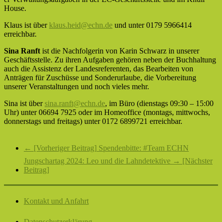
House.
Klaus ist über
klaus.heid@echn.de
und unter 0179 5966414
erreichbar.
Sina Ranft
ist die Nachfolgerin von Karin Schwarz in unserer
Geschäftsstelle. Zu ihren Aufgaben gehören neben der Buchhaltung
auch die Assistenz der Landesreferenten, das Bearbeiten von
Anträgen für Zuschüsse und Sonderurlaube, die Vorbereitung
unserer Veranstaltungen und noch vieles mehr.
Sina ist über
sina.ranft@echn.de
, im Büro (dienstags 09:30 – 15:00
Uhr) unter 06694 7925 oder im Homeoffice (montags, mittwochs,
donnerstags und freitags) unter 0172 6899721 erreichbar.
← [Vorheriger Beitrag]
Spendenbitte: #Team ECHN
Jungschartag 2024: Leo und die Lahndetektive
→ [Nächster
Beitrag]
Kontakt und Anfahrt
Datenschutzerklärung