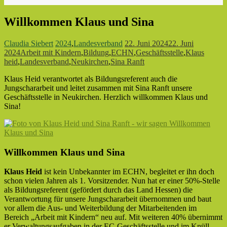
Willkommen Klaus und Sina
Claudia Siebert
2024
,
Landesverband
22. Juni 2024
22. Juni
2024
Arbeit mit Kindern
,
Bildung
,
ECHN
,
Geschäftsstelle
,
Klaus
heid
,
Landesverband
,
Neukirchen
,
Sina Ranft
Klaus Heid verantwortet als Bildungsreferent auch die
Jungschararbeit und leitet zusammen mit Sina Ranft unsere
Geschäftsstelle in Neukirchen. Herzlich willkommen Klaus und
Sina!
Willkommen Klaus und Sina
Klaus Heid
ist kein Unbekannter im ECHN, begleitet er ihn doch
schon vielen Jahren als 1. Vorsitzender. Nun hat er einer 50%-Stelle
als Bildungsreferent (gefördert durch das Land Hessen) die
Verantwortung für unsere Jungschararbeit übernommen und baut
vor allem die Aus- und Weiterbildung der Mitarbeitenden im
Bereich „Arbeit mit Kindern“ neu auf. Mit weiteren 40% übernimmt
er Verwaltungsaufgaben in der EC-Geschäftsstelle und im Knüll