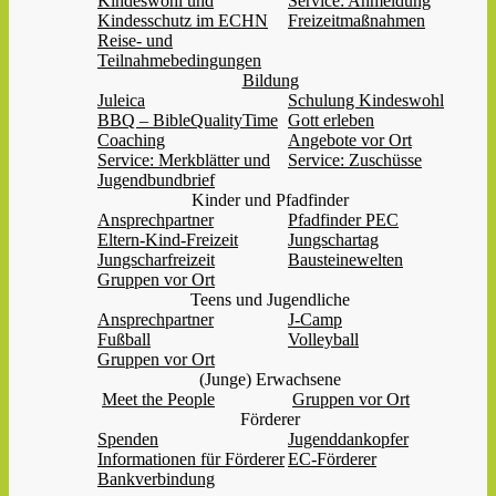
Kindeswohl und
Service: Anmeldung
Kindesschutz im ECHN
Freizeitmaßnahmen
Reise- und
Teilnahmebedingungen
Bildung
Juleica
Schulung Kindeswohl
BBQ – BibleQualityTime
Gott erleben
Coaching
Angebote vor Ort
Service: Merkblätter und
Service: Zuschüsse
Jugendbundbrief
Kinder und Pfadfinder
Ansprechpartner
Pfadfinder PEC
Eltern-Kind-Freizeit
Jungschartag
Jungscharfreizeit
Bausteinewelten
Gruppen vor Ort
Teens und Jugendliche
Ansprechpartner
J-Camp
Fußball
Volleyball
Gruppen vor Ort
(Junge) Erwachsene
Meet the People
Gruppen vor Ort
Förderer
Spenden
Jugenddankopfer
Informationen für Förderer
EC-Förderer
Bankverbindung