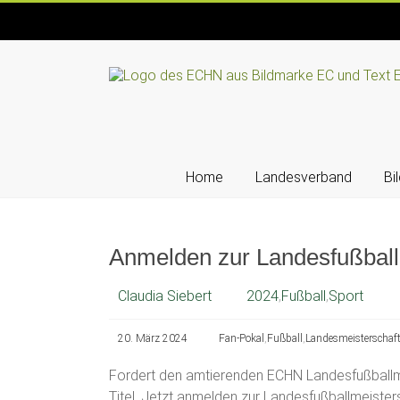
Skip
to
content
ECHN
EC-
Landesjugendverband
Hessen-
Home
Landesverband
Bi
Nassau
e.V.
Anmelden zur Landesfußball
Claudia Siebert
2024
,
Fußball
,
Sport
20. März 2024
Fan-Pokal
,
Fußball
,
Landesmeisterschaf
Fordert den amtierenden ECHN Landesfußballm
Titel. Jetzt anmelden zur Landesfußballmeister