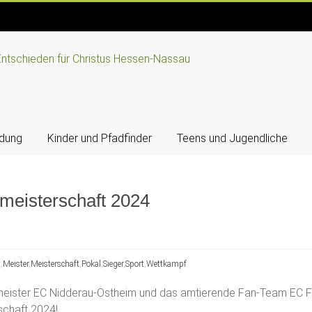
ldung
Kinder und Pfadfinder
Teens und Jugendliche
meisterschaft 2024
t
,
Meister
,
Meisterschaft
,
Pokal
,
Sieger
,
Sport
,
Wettkampf
eister EC Nidderau-Ostheim und das amtierende Fan-Team EC Fr
schaft 2024!