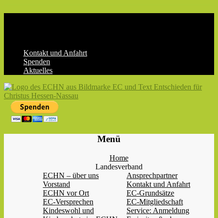
Skip
to
content
Kontakt und Anfahrt
Spenden
Aktuelles
ECHN
EC-
Menü
Landesjugendverband
Hessen-
Home
Nassau
Landesverband
e.V.
ECHN – über uns
Ansprechpartner
Vorstand
Kontakt und Anfahrt
ECHN vor Ort
EC-Grundsätze
EC-Versprechen
EC-Mitgliedschaft
Kindeswohl und
Service: Anmeldung