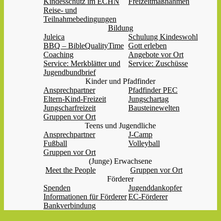
Kindesschutz im ECHN
Freizeitmaßnahmen
Reise- und
Teilnahmebedingungen
Bildung
Juleica
Schulung Kindeswohl
BBQ – BibleQualityTime
Gott erleben
Coaching
Angebote vor Ort
Service: Merkblätter und
Service: Zuschüsse
Jugendbundbrief
Kinder und Pfadfinder
Ansprechpartner
Pfadfinder PEC
Eltern-Kind-Freizeit
Jungschartag
Jungscharfreizeit
Bausteinewelten
Gruppen vor Ort
Teens und Jugendliche
Ansprechpartner
J-Camp
Fußball
Volleyball
Gruppen vor Ort
(Junge) Erwachsene
Meet the People
Gruppen vor Ort
Förderer
Spenden
Jugenddankopfer
Informationen für Förderer
EC-Förderer
Bankverbindung