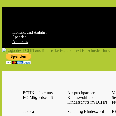
Skip
to
content
Kontakt und Anfahrt
Spenden
Aktuelles
ECHN
EC-
Landesjugendverband
Hessen-
Nassau
e.V.
ECHN – über uns
Ansprechpartner
Vo
EC-Mitgliedschaft
Kindeswohl und
Se
Kindesschutz im ECHN
Fr
Juleica
Schulung Kindeswohl
BB