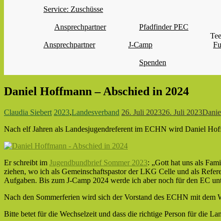
Service: Zuschüsse
Ansprechpartner
Pfadfinder PEC
Tee
Ansprechpartner
J-Camp
Fu
Spenden
Daniel Hoffmann – Abschied in 2024
Claudia Siebert
2023
,
Landesverband
26. Juli 2023
26. Juli 2023
Danie
Nach elf Jahren als Landesjugendreferent im ECHN wird Daniel Hoff
Er schreibt im
Jugendbundbrief Sommer 2023
: „Gott hat uns als Fa
ziehen, wo ich als Gemeinschaftspastor der LKG Celle und als Refer
Aufgaben. Bis zum J-Camp 2024 werde ich aber noch für den EC unt
Nach den Sommerferien wird sich der Vorstand des ECHN mit dem We
Bitte betet für die Wechselzeit und dass die richtige Person für die L