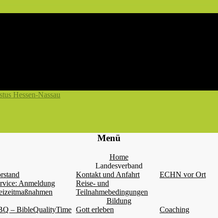
Menü
Home
Landesverband
rstand
Kontakt und Anfahrt
ECHN vor Ort
rvice: Anmeldung
Reise- und
eizeitmaßnahmen
Teilnahmebedingungen
Bildung
Q – BibleQualityTime
Gott erleben
Coaching