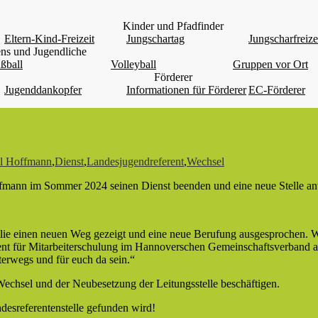
Kinder und Pfadfinder
Eltern-Kind-Freizeit
Jungschartag
Jungscharfreize
ns und Jugendliche
ßball
Volleyball
Gruppen vor Ort
Förderer
Jugenddankopfer
Informationen für Förderer
EC-Förderer
l Hoffmann
,
Dienst
,
Landesjugendreferent
,
Wechsel
mann im Sommer 2024 seinen Dienst beenden und eine neue Stelle ant
milie einen neuen Weg gezeigt und eine neue Berufung ausgesprochen.
ent für Mitarbeiterschulung im Hannoverschen Gemeinschaftsverband a
erwegs und für euch da sein.“
chsel und der Neubesetzung der Leitungsstelle beschäftigen.
andesreferentenstelle gefunden wird!