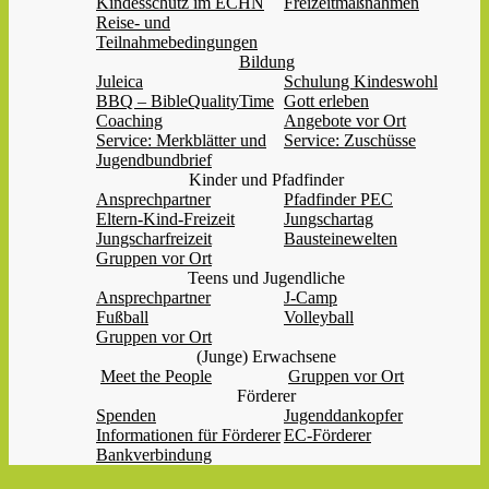
Kindesschutz im ECHN
Freizeitmaßnahmen
Reise- und
Teilnahmebedingungen
Bildung
Juleica
Schulung Kindeswohl
BBQ – BibleQualityTime
Gott erleben
Coaching
Angebote vor Ort
Service: Merkblätter und
Service: Zuschüsse
Jugendbundbrief
Kinder und Pfadfinder
Ansprechpartner
Pfadfinder PEC
Eltern-Kind-Freizeit
Jungschartag
Jungscharfreizeit
Bausteinewelten
Gruppen vor Ort
Teens und Jugendliche
Ansprechpartner
J-Camp
Fußball
Volleyball
Gruppen vor Ort
(Junge) Erwachsene
Meet the People
Gruppen vor Ort
Förderer
Spenden
Jugenddankopfer
Informationen für Förderer
EC-Förderer
Bankverbindung