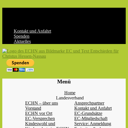
Skip
to
content
Kontakt und Anfahrt
Spenden
Aktuelles
ECHN
EC-
Menü
Landesjugendverband
Hessen-
Home
Nassau
Landesverband
e.V.
ECHN – über uns
Ansprechpartner
Vorstand
Kontakt und Anfahrt
ECHN vor Ort
EC-Grundsätze
EC-Versprechen
EC-Mitgliedschaft
Kindeswohl und
Service: Anmeldung