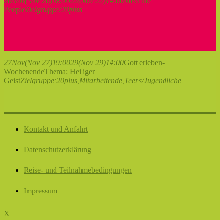
20
Nov
(Nov 20)
18:00
22
(Nov 22)
14:00
Meet the
People
Zielgruppe:
20plus
27
Nov
(Nov 27)
19:00
29
(Nov 29)
14:00
Gott erleben-
Wochenende
Thema: Heiliger
Geist
Zielgruppe:
20plus,
Mitarbeitende,
Teens/Jugendliche
Kontakt und Anfahrt
Datenschutzerklärung
Reise- und Teilnahmebedingungen
Impressum
X