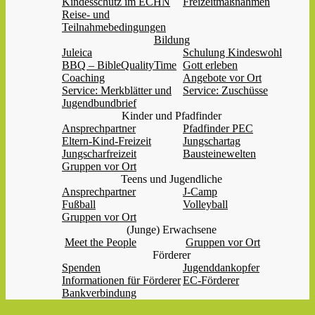
Kindesschutz im ECHN
Freizeitmaßnahmen
Reise- und
Teilnahmebedingungen
Bildung
Juleica
Schulung Kindeswohl
BBQ – BibleQualityTime
Gott erleben
Coaching
Angebote vor Ort
Service: Merkblätter und
Service: Zuschüsse
Jugendbundbrief
Kinder und Pfadfinder
Ansprechpartner
Pfadfinder PEC
Eltern-Kind-Freizeit
Jungschartag
Jungscharfreizeit
Bausteinewelten
Gruppen vor Ort
Teens und Jugendliche
Ansprechpartner
J-Camp
Fußball
Volleyball
Gruppen vor Ort
(Junge) Erwachsene
Meet the People
Gruppen vor Ort
Förderer
Spenden
Jugenddankopfer
Informationen für Förderer
EC-Förderer
Bankverbindung