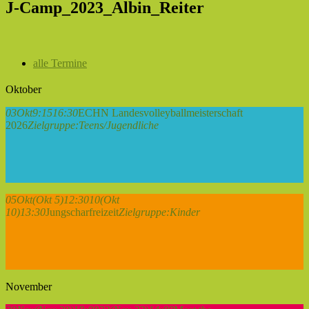
J-Camp_2023_Albin_Reiter
alle Termine
Oktober
03
Okt
9:15
16:30
ECHN Landesvolleyballmeisterschaft
2026
Zielgruppe:
Teens/Jugendliche
05
Okt
(Okt 5)
12:30
10
(Okt
10)
13:30
Jungscharfreizeit
Zielgruppe:
Kinder
November