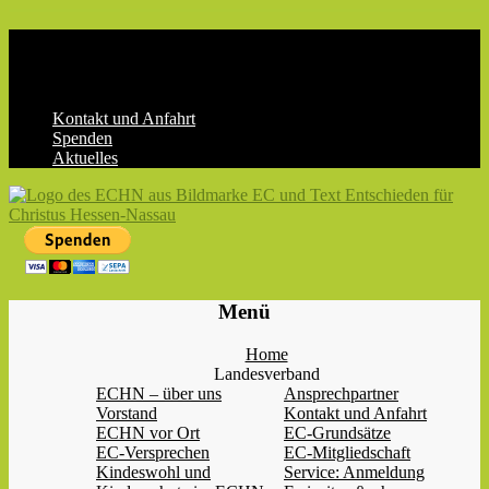
Skip
to
content
Kontakt und Anfahrt
Spenden
Aktuelles
ECHN
EC-
Menü
Landesjugendverband
Hessen-
Home
Nassau
Landesverband
e.V.
ECHN – über uns
Ansprechpartner
Vorstand
Kontakt und Anfahrt
ECHN vor Ort
EC-Grundsätze
EC-Versprechen
EC-Mitgliedschaft
Kindeswohl und
Service: Anmeldung