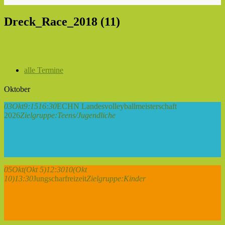
Dreck_Race_2018 (11)
alle Termine
Oktober
03
Okt
9:15
16:30
ECHN Landesvolleyballmeisterschaft
2026
Zielgruppe:
Teens/Jugendliche
05
Okt
(Okt 5)
12:30
10
(Okt
10)
13:30
Jungscharfreizeit
Zielgruppe:
Kinder