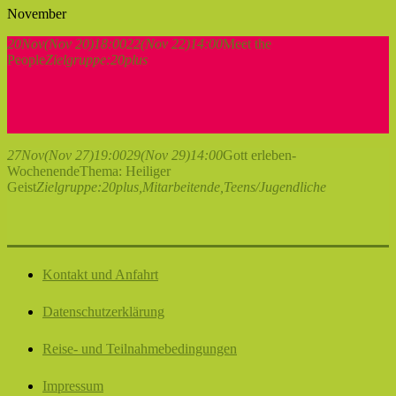
November
20
Nov
(Nov 20)
18:00
22
(Nov 22)
14:00
Meet the
People
Zielgruppe:
20plus
27
Nov
(Nov 27)
19:00
29
(Nov 29)
14:00
Gott erleben-
Wochenende
Thema: Heiliger
Geist
Zielgruppe:
20plus,
Mitarbeitende,
Teens/Jugendliche
Kontakt und Anfahrt
Datenschutzerklärung
Reise- und Teilnahmebedingungen
Impressum