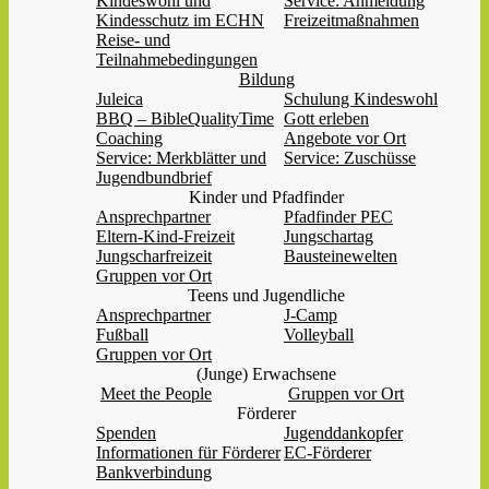
Kindeswohl und
Service: Anmeldung
Kindesschutz im ECHN
Freizeitmaßnahmen
Reise- und
Teilnahmebedingungen
Bildung
Juleica
Schulung Kindeswohl
BBQ – BibleQualityTime
Gott erleben
Coaching
Angebote vor Ort
Service: Merkblätter und
Service: Zuschüsse
Jugendbundbrief
Kinder und Pfadfinder
Ansprechpartner
Pfadfinder PEC
Eltern-Kind-Freizeit
Jungschartag
Jungscharfreizeit
Bausteinewelten
Gruppen vor Ort
Teens und Jugendliche
Ansprechpartner
J-Camp
Fußball
Volleyball
Gruppen vor Ort
(Junge) Erwachsene
Meet the People
Gruppen vor Ort
Förderer
Spenden
Jugenddankopfer
Informationen für Förderer
EC-Förderer
Bankverbindung