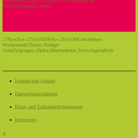
20
Nov
(Nov 20)
18:00
22
(Nov 22)
14:00
Meet the
People
Zielgruppe:
20plus
27
Nov
(Nov 27)
19:00
29
(Nov 29)
14:00
Gott erleben-
Wochenende
Thema: Heiliger
Geist
Zielgruppe:
20plus,
Mitarbeitende,
Teens/Jugendliche
Kontakt und Anfahrt
Datenschutzerklärung
Reise- und Teilnahmebedingungen
Impressum
X