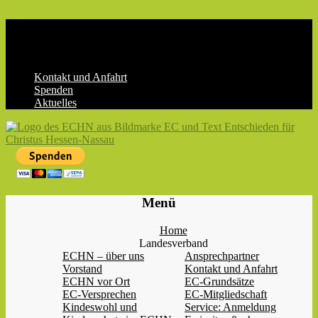
Skip
to
content
Kontakt und Anfahrt
Spenden
Aktuelles
ECHN
EC-
Menü
Landesjugendverband
Hessen-
Home
Nassau
Landesverband
e.V.
ECHN – über uns
Ansprechpartner
Vorstand
Kontakt und Anfahrt
ECHN vor Ort
EC-Grundsätze
EC-Versprechen
EC-Mitgliedschaft
Kindeswohl und
Service: Anmeldung