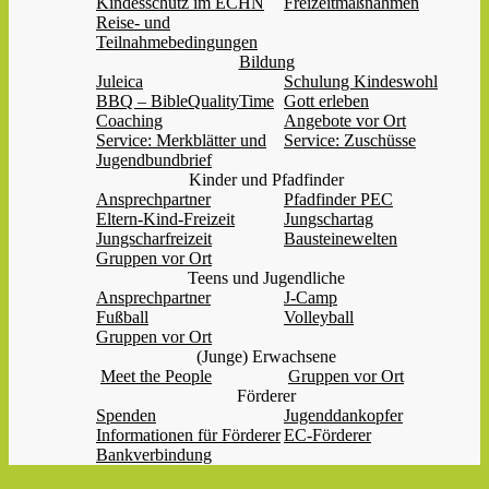
Kindesschutz im ECHN
Freizeitmaßnahmen
Reise- und
Teilnahmebedingungen
Bildung
Juleica
Schulung Kindeswohl
BBQ – BibleQualityTime
Gott erleben
Coaching
Angebote vor Ort
Service: Merkblätter und
Service: Zuschüsse
Jugendbundbrief
Kinder und Pfadfinder
Ansprechpartner
Pfadfinder PEC
Eltern-Kind-Freizeit
Jungschartag
Jungscharfreizeit
Bausteinewelten
Gruppen vor Ort
Teens und Jugendliche
Ansprechpartner
J-Camp
Fußball
Volleyball
Gruppen vor Ort
(Junge) Erwachsene
Meet the People
Gruppen vor Ort
Förderer
Spenden
Jugenddankopfer
Informationen für Förderer
EC-Förderer
Bankverbindung