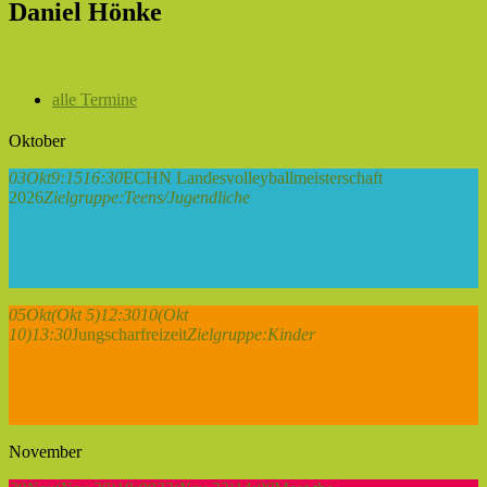
Daniel Hönke
alle Termine
Oktober
03
Okt
9:15
16:30
ECHN Landesvolleyballmeisterschaft
2026
Zielgruppe:
Teens/Jugendliche
05
Okt
(Okt 5)
12:30
10
(Okt
10)
13:30
Jungscharfreizeit
Zielgruppe:
Kinder
November