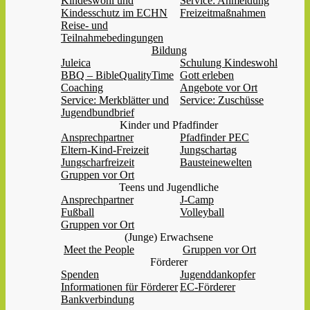
Kindeswohl und
Service: Anmeldung
Kindesschutz im ECHN
Freizeitmaßnahmen
Reise- und
Teilnahmebedingungen
Bildung
Juleica
Schulung Kindeswohl
BBQ – BibleQualityTime
Gott erleben
Coaching
Angebote vor Ort
Service: Merkblätter und
Service: Zuschüsse
Jugendbundbrief
Kinder und Pfadfinder
Ansprechpartner
Pfadfinder PEC
Eltern-Kind-Freizeit
Jungschartag
Jungscharfreizeit
Bausteinewelten
Gruppen vor Ort
Teens und Jugendliche
Ansprechpartner
J-Camp
Fußball
Volleyball
Gruppen vor Ort
(Junge) Erwachsene
Meet the People
Gruppen vor Ort
Förderer
Spenden
Jugenddankopfer
Informationen für Förderer
EC-Förderer
Bankverbindung