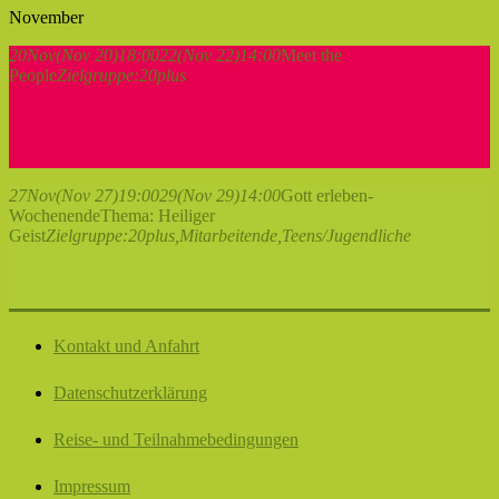
November
20
Nov
(Nov 20)
18:00
22
(Nov 22)
14:00
Meet the
People
Zielgruppe:
20plus
27
Nov
(Nov 27)
19:00
29
(Nov 29)
14:00
Gott erleben-
Wochenende
Thema: Heiliger
Geist
Zielgruppe:
20plus,
Mitarbeitende,
Teens/Jugendliche
Kontakt und Anfahrt
Datenschutzerklärung
Reise- und Teilnahmebedingungen
Impressum