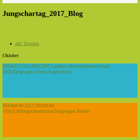
Jungschartag_2017_Blog
alle Termine
Oktober
03
Okt
9:15
16:30
ECHN Landesvolleyballmeisterschaft
2026
Zielgruppe:
Teens/Jugendliche
05
Okt
(Okt 5)
12:30
10
(Okt
10)
13:30
Jungscharfreizeit
Zielgruppe:
Kinder