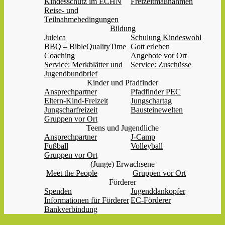
Kindesschutz im ECHN
Freizeitmaßnahmen
Reise- und
Teilnahmebedingungen
Bildung
Juleica
Schulung Kindeswohl
BBQ – BibleQualityTime
Gott erleben
Coaching
Angebote vor Ort
Service: Merkblätter und
Service: Zuschüsse
Jugendbundbrief
Kinder und Pfadfinder
Ansprechpartner
Pfadfinder PEC
Eltern-Kind-Freizeit
Jungschartag
Jungscharfreizeit
Bausteinewelten
Gruppen vor Ort
Teens und Jugendliche
Ansprechpartner
J-Camp
Fußball
Volleyball
Gruppen vor Ort
(Junge) Erwachsene
Meet the People
Gruppen vor Ort
Förderer
Spenden
Jugenddankopfer
Informationen für Förderer
EC-Förderer
Bankverbindung