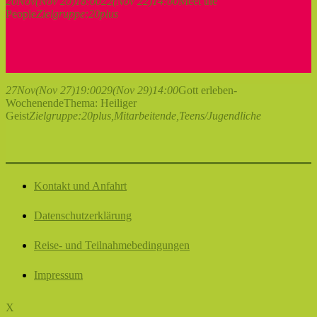
20
Nov
(Nov 20)
18:00
22
(Nov 22)
14:00
Meet the
People
Zielgruppe:
20plus
27
Nov
(Nov 27)
19:00
29
(Nov 29)
14:00
Gott erleben-
Wochenende
Thema: Heiliger
Geist
Zielgruppe:
20plus,
Mitarbeitende,
Teens/Jugendliche
Kontakt und Anfahrt
Datenschutzerklärung
Reise- und Teilnahmebedingungen
Impressum
X