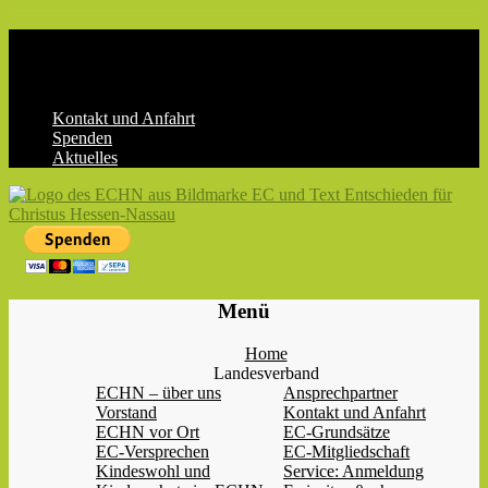
Skip
to
content
Kontakt und Anfahrt
Spenden
Aktuelles
ECHN
EC-
Menü
Landesjugendverband
Hessen-
Home
Nassau
Landesverband
e.V.
ECHN – über uns
Ansprechpartner
Vorstand
Kontakt und Anfahrt
ECHN vor Ort
EC-Grundsätze
EC-Versprechen
EC-Mitgliedschaft
Kindeswohl und
Service: Anmeldung