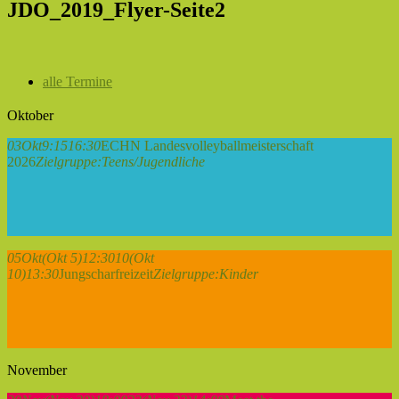
JDO_2019_Flyer-Seite2
alle Termine
Oktober
03
Okt
9:15
16:30
ECHN Landesvolleyballmeisterschaft
2026
Zielgruppe:
Teens/Jugendliche
05
Okt
(Okt 5)
12:30
10
(Okt
10)
13:30
Jungscharfreizeit
Zielgruppe:
Kinder
November