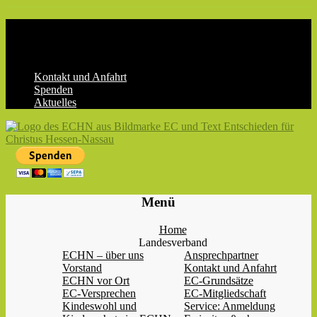
Skip
to
content
Kontakt und Anfahrt
Spenden
Aktuelles
ECHN
EC-
Menü
Landesjugendverband
Hessen-
Home
Nassau
Landesverband
e.V.
ECHN – über uns
Ansprechpartner
Vorstand
Kontakt und Anfahrt
ECHN vor Ort
EC-Grundsätze
EC-Versprechen
EC-Mitgliedschaft
Kindeswohl und
Service: Anmeldung