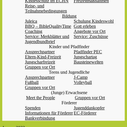
Kindesschutz im ECHN
Freizeitmaßnahmen
Reise- und
Teilnahmebedingungen
Bildung
Juleica
Schulung Kindeswohl
BBQ – BibleQualityTime
Gott erleben
Coaching
Angebote vor Ort
Service: Merkblätter und
Service: Zuschüsse
Jugendbundbrief
Kinder und Pfadfinder
Ansprechpartner
Pfadfinder PEC
Eltern-Kind-Freizeit
Jungschartag
Jungscharfreizeit
Bausteinewelten
Gruppen vor Ort
Teens und Jugendliche
Ansprechpartner
J-Camp
Fußball
Volleyball
Gruppen vor Ort
(Junge) Erwachsene
Meet the People
Gruppen vor Ort
Förderer
Spenden
Jugenddankopfer
Informationen für Förderer
EC-Förderer
Bankverbindung