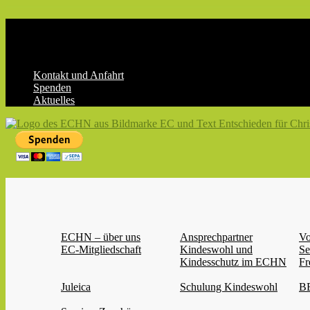
Skip
to
content
Kontakt und Anfahrt
Spenden
Aktuelles
ECHN
EC-
Landesjugendverband
Hessen-
Nassau
e.V.
ECHN – über uns
Ansprechpartner
Vo
EC-Mitgliedschaft
Kindeswohl und
Se
Kindesschutz im ECHN
Fr
Juleica
Schulung Kindeswohl
BB