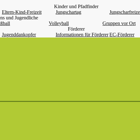
Kinder und Pfadfinder
Eltern-Kind-Freizeit
Jungschartag
Jungscharfreize
ns und Jugendliche
ßball
Volleyball
Gruppen vor Ort
Förderer
Jugenddankopfer
Informationen für Förderer
EC-Förderer