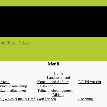
Menü
Home
Landesverband
rstand
Kontakt und Anfahrt
ECHN vor Ort
rvice: Anmeldung
Reise- und
eizeitmaßnahmen
Teilnahmebedingungen
Bildung
Q – BibleQualityTime
Gott erleben
Coaching