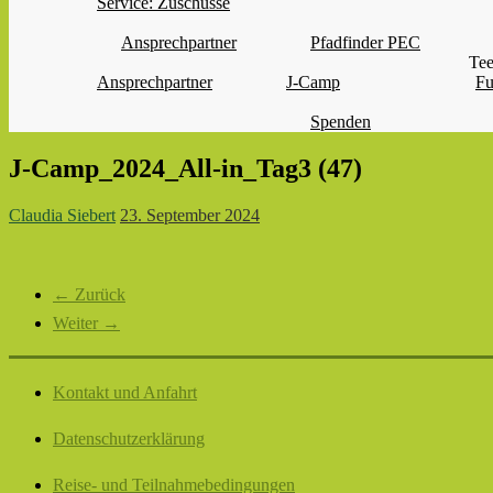
Service: Zuschüsse
Ansprechpartner
Pfadfinder PEC
Tee
Ansprechpartner
J-Camp
Fu
Spenden
J-Camp_2024_All-in_Tag3 (47)
Claudia Siebert
23. September 2024
← Zurück
Weiter →
Kontakt und Anfahrt
Datenschutzerklärung
Reise- und Teilnahmebedingungen