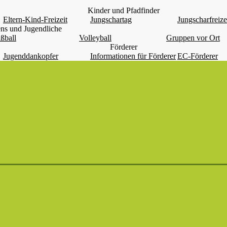
Kinder und Pfadfinder
Eltern-Kind-Freizeit
Jungschartag
Jungscharfreize
ns und Jugendliche
ßball
Volleyball
Gruppen vor Ort
Förderer
Jugenddankopfer
Informationen für Förderer
EC-Förderer