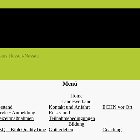
Menü
Home
Landesverband
rstand
Kontakt und Anfahrt
ECHN vor Ort
rvice: Anmeldung
Reise- und
eizeitmaßnahmen
Teilnahmebedingungen
Bildung
Q – BibleQualityTime
Gott erleben
Coaching