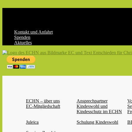
Skip
to
content
Kontakt und Anfahrt
Spenden
Aktuelles
ECHN
EC-
Landesjugendverband
Hessen-
Nassau
e.V.
ECHN – über uns
Ansprechpartner
Vo
EC-Mitgliedschaft
Kindeswohl und
Se
Kindesschutz im ECHN
Fr
Juleica
Schulung Kindeswohl
BB