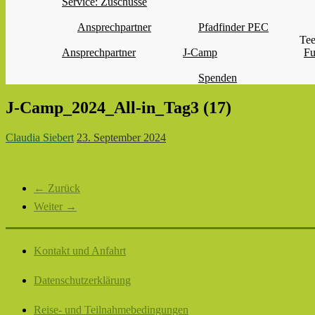
Service: Zuschüsse
Ansprechpartner
Pfadfinder PEC
Tee
Ansprechpartner
J-Camp
Fu
Spenden
J-Camp_2024_All-in_Tag3 (17)
Claudia Siebert
23. September 2024
← Zurück
Weiter →
Kontakt und Anfahrt
Datenschutzerklärung
Reise- und Teilnahmebedingungen