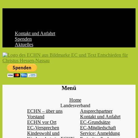
Skip
to
content
Kontakt und Anfahrt
Spenden
Aktuelles
ECHN
EC-
Menü
Landesjugendverband
Hessen-
Home
Nassau
Landesverband
e.V.
ECHN – über uns
Ansprechpartner
Vorstand
Kontakt und Anfahrt
ECHN vor Ort
EC-Grundsätze
EC-Versprechen
EC-Mitgliedschaft
Kindeswohl und
Service: Anmeldung