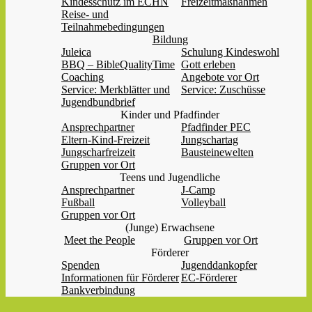
Kindesschutz im ECHN
Freizeitmaßnahmen
Reise- und
Teilnahmebedingungen
Bildung
Juleica
Schulung Kindeswohl
BBQ – BibleQualityTime
Gott erleben
Coaching
Angebote vor Ort
Service: Merkblätter und
Service: Zuschüsse
Jugendbundbrief
Kinder und Pfadfinder
Ansprechpartner
Pfadfinder PEC
Eltern-Kind-Freizeit
Jungschartag
Jungscharfreizeit
Bausteinewelten
Gruppen vor Ort
Teens und Jugendliche
Ansprechpartner
J-Camp
Fußball
Volleyball
Gruppen vor Ort
(Junge) Erwachsene
Meet the People
Gruppen vor Ort
Förderer
Spenden
Jugenddankopfer
Informationen für Förderer
EC-Förderer
Bankverbindung