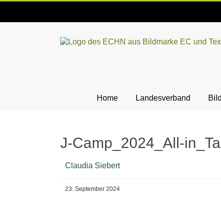
Skip
to
content
ECHN
EC-
Landesjugendverband
Hessen-
Home
Landesverband
Bil
Nassau
e.V.
J-Camp_2024_All-in_Ta
Claudia Siebert
23. September 2024