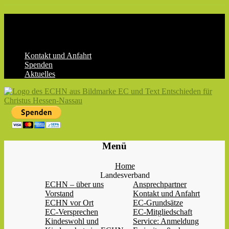
Skip
to
content
Kontakt und Anfahrt
Spenden
Aktuelles
ECHN
EC-
Menü
Landesjugendverband
Hessen-
Home
Nassau
Landesverband
e.V.
ECHN – über uns
Ansprechpartner
Vorstand
Kontakt und Anfahrt
ECHN vor Ort
EC-Grundsätze
EC-Versprechen
EC-Mitgliedschaft
Kindeswohl und
Service: Anmeldung