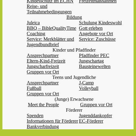
Kindesschutz im ECHN
Freizeitmaßnahmen
Reise- und
Teilnahmebedingungen
Bildung
Juleica
Schulung Kindeswohl
BBQ – BibleQualityTime
Gott erleben
Coaching
Angebote vor Ort
Service: Merkblätter und
Service: Zuschüsse
Jugendbundbrief
Kinder und Pfadfinder
Ansprechpartner
Pfadfinder PEC
Eltern-Kind-Freizeit
Jungschartag
Jungscharfreizeit
Bausteinewelten
Gruppen vor Ort
Teens und Jugendliche
Ansprechpartner
J-Camp
Fußball
Volleyball
Gruppen vor Ort
(Junge) Erwachsene
Meet the People
Gruppen vor Ort
Förderer
Spenden
Jugenddankopfer
Informationen für Förderer
EC-Förderer
Bankverbindung